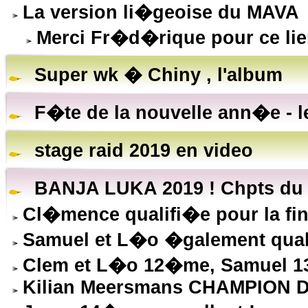
La version li�geoise du MAVA
Merci Fr�d�rique pour ce lie
Super wk � Chiny , l'album
F�te de la nouvelle ann�e - l
stage raid 2019 en video
BANJA LUKA 2019 ! Chpts du
Cl�mence qualifi�e pour la fina
Samuel et L�o �galement qual
Clem et L�o 12�me, Samuel 13
Kilian Meersmans CHAMPION 