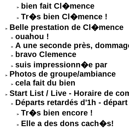
bien fait Cl�mence
Tr�s bien Cl�mence !
Belle prestation de Cl�mence
ouahou !
A une seconde près, dommag
bravo Clemence
suis impressionn�e par
Photos de groupe/ambiance
cela fait du bien
Start List / Live - Horaire de 
Départs retardés d'1h - dépar
Tr�s bien encore !
Elle a des dons cach�s!