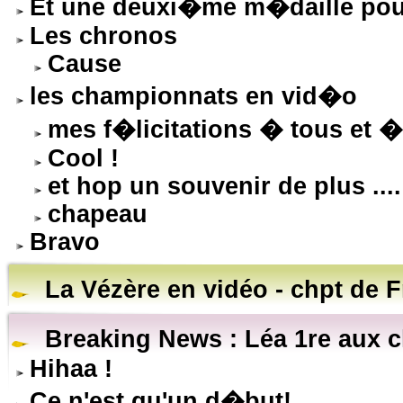
Et une deuxi�me m�daille pou
Les chronos
Cause
les championnats en vid�o
mes f�licitations � tous et �
Cool !
et hop un souvenir de plus ....
chapeau
Bravo
La Vézère en vidéo - chpt de 
Breaking News : Léa 1re aux 
Hihaa !
Ce n'est qu'un d�but!