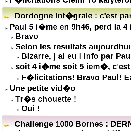
F�licitations Clem! To kalytero
Dordogne Int�grale : c'est part
Paul 5 i�me en 9h46, perd la 4
Bravo
Selon les resultats aujourdhu
Bizarre, j ai eu l info par Pau
soit 4 i�me soit 5 iem�, c'est
F�licitations! Bravo Paul! E
Une petite vid�o
Tr�s chouette !
Oui !
Challenge 1000 Bornes : DER