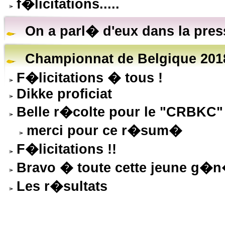
f�licitations.....
On a parl� d'eux dans la pre
Championnat de Belgique 2018
F�licitations � tous !
Dikke proficiat
Belle r�colte pour le "CRBKC" 
merci pour ce r�sum�
F�licitations !!
Bravo � toute cette jeune g�n�
Les r�sultats