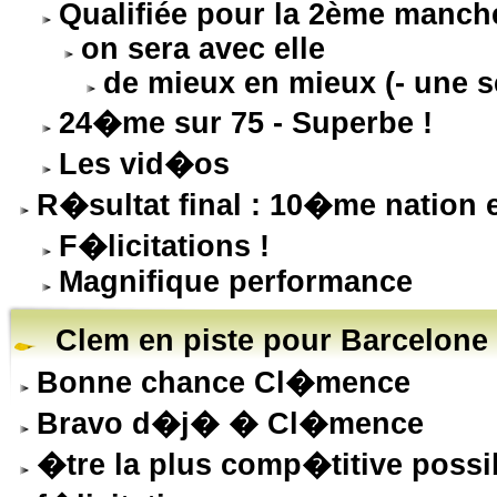
Qualifiée pour la 2ème manch
on sera avec elle
de mieux en mieux (- une 
24�me sur 75 - Superbe !
Les vid�os
R�sultat final : 10�me natio
F�licitations !
Magnifique performance
Clem en piste pour Barcelone 
Bonne chance Cl�mence
Bravo d�j� � Cl�mence
�tre la plus comp�titive possi