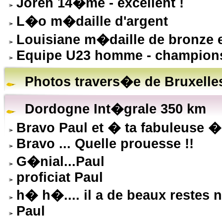
Joren 14�me - excellent !
L�o m�daille d'argent
Louisiane m�daille de bronze 
Equipe U23 homme - champion
Photos travers�e de Bruxelle
Dordogne Int�grale 350 km
Bravo Paul et � ta fabuleuse �
Bravo ... Quelle prouesse !!
G�nial...Paul
proficiat Paul
h� h�.... il a de beaux restes 
Paul