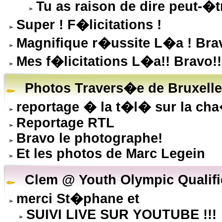
Tu as raison de dire peut-�tr
Super ! F�licitations !
Magnifique r�ussite L�a ! Bravo
Mes f�licitations L�a!! Bravo!!
Photos Travers�e de Bruxell
reportage � la t�l� sur la ch
Reportage RTL
Bravo le photographe!
Et les photos de Marc Legein
Clem @ Youth Olympic Qualifie
merci St�phane et
SUIVI LIVE SUR YOUTUBE !!!