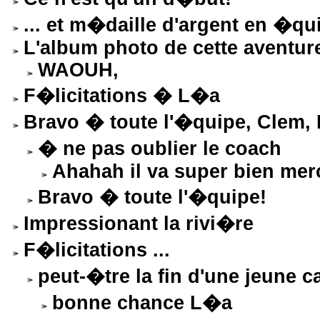
... et m�daille d'argent en �q
L'album photo de cette aventur
WAOUH,
F�licitations � L�a
Bravo � toute l'�quipe, Clem, 
� ne pas oublier le coach
Ahahah il va super bien mer
Bravo � toute l'�quipe!
Impressionant la rivi�re
F�licitations ...
peut-�tre la fin d'une jeune c
bonne chance L�a