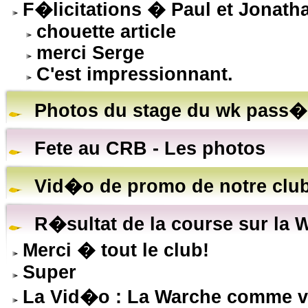
F�licitations � Paul et Jonath
chouette article
merci Serge
C'est impressionnant.
Photos du stage du wk pass�
Fete au CRB - Les photos
Vid�o de promo de notre clu
R�sultat de la course sur la 
Merci � tout le club!
Super
La Vid�o : La Warche comme vo