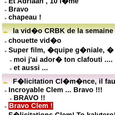
Et Adriaan , 10 i�me
Bravo
chapeau !
la vid�o CRBK de la semaine !!!
chouette vid�o
Super film, �quipe g�niale, � r
moi j'ai ador� ton clafouti ....
et aussi ...
F�licitation Cl�m�nce, il faut
Incroyable Clem ... Bravo !!!
BRAVO !!
Bravo Clem !