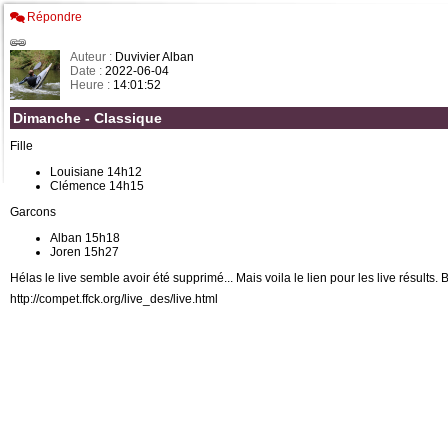
Répondre
Auteur :
Duvivier Alban
Date :
2022-06-04
Heure :
14:01:52
Dimanche - Classique
Fille
Louisiane 14h12
Clémence 14h15
Garcons
Alban 15h18
Joren 15h27
Hélas le live semble avoir été supprimé... Mais voila le lien pour les live résults
http://compet.ffck.org/live_des/live.html