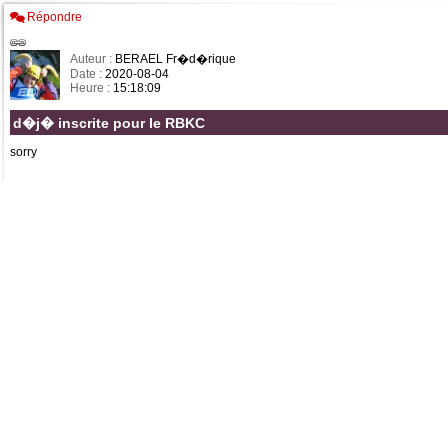
Répondre
Auteur :
BERAEL Fr�d�rique
Date :
2020-08-04
Heure :
15:18:09
d�j� inscrite pour le RBKC
sorry