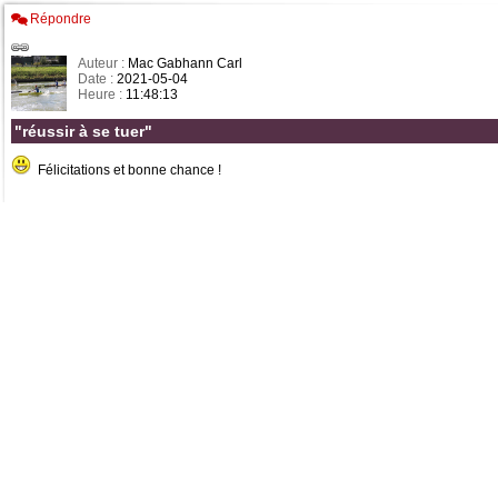
Répondre
Auteur :
Mac Gabhann Carl
Date :
2021-05-04
Heure :
11:48:13
"réussir à se tuer"
Félicitations et bonne chance !