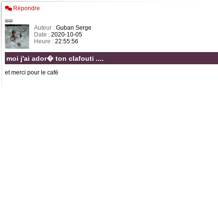
Répondre
Auteur :
Guban Serge
Date :
2020-10-05
Heure :
22:55:56
moi j'ai ador� ton clafouti ....
et merci pour le café