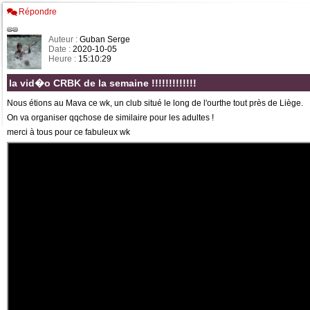
Répondre
Auteur :
Guban Serge
Date :
2020-10-05
Heure :
15:10:29
la vid�o CRBK de la semaine !!!!!!!!!!!!!
Nous étions au Mava ce wk, un club situé le long de l'ourthe tout près de Liège.
On va organiser qqchose de similaire pour les adultes !
merci à tous pour ce fabuleux wk