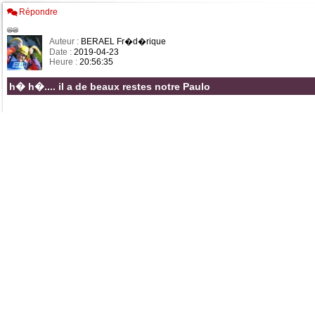
Répondre
Auteur :
BERAEL Fr�d�rique
Date :
2019-04-23
Heure :
20:56:35
h� h�.... il a de beaux restes notre Paulo