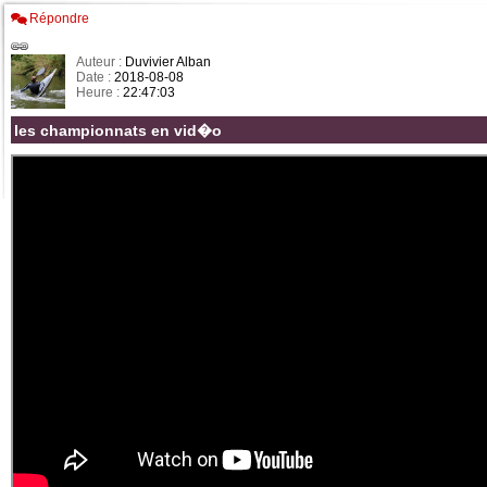
Répondre
Auteur :
Duvivier Alban
Date :
2018-08-08
Heure :
22:47:03
les championnats en vid�o