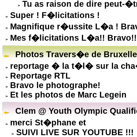
Tu as raison de dire peut-�tr
Super ! F�licitations !
Magnifique r�ussite L�a ! Bravo
Mes f�licitations L�a!! Bravo!!
Photos Travers�e de Bruxell
reportage � la t�l� sur la ch
Reportage RTL
Bravo le photographe!
Et les photos de Marc Legein
Clem @ Youth Olympic Qualifie
merci St�phane et
SUIVI LIVE SUR YOUTUBE !!!