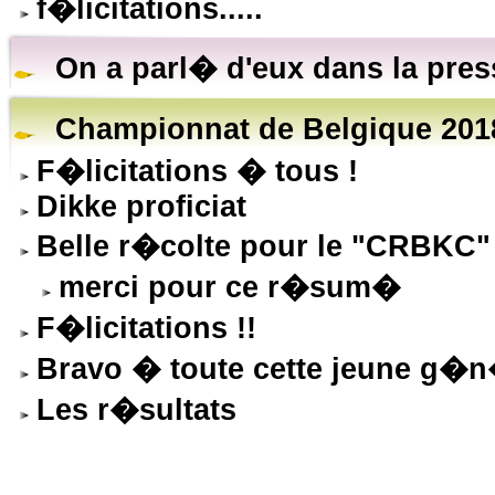
f�licitations.....
On a parl� d'eux dans la pre
Championnat de Belgique 2018
F�licitations � tous !
Dikke proficiat
Belle r�colte pour le "CRBKC" 
merci pour ce r�sum�
F�licitations !!
Bravo � toute cette jeune g�n�
Les r�sultats