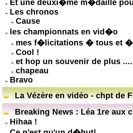
Et une deuxi�me m�daille pou
Les chronos
Cause
les championnats en vid�o
mes f�licitations � tous et �
Cool !
et hop un souvenir de plus ....
chapeau
Bravo
La Vézère en vidéo - chpt de 
Breaking News : Léa 1re aux 
Hihaa !
Ce n'est qu'un d�but!