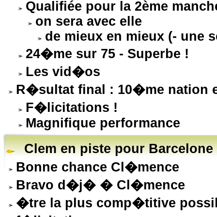
Qualifiée pour la 2ème manch
on sera avec elle
de mieux en mieux (- une 
24�me sur 75 - Superbe !
Les vid�os
R�sultat final : 10�me natio
F�licitations !
Magnifique performance
Clem en piste pour Barcelone 
Bonne chance Cl�mence
Bravo d�j� � Cl�mence
�tre la plus comp�titive possi