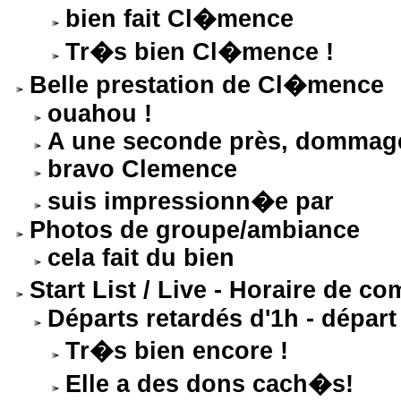
bien fait Cl�mence
Tr�s bien Cl�mence !
Belle prestation de Cl�mence
ouahou !
A une seconde près, dommag
bravo Clemence
suis impressionn�e par
Photos de groupe/ambiance
cela fait du bien
Start List / Live - Horaire de 
Départs retardés d'1h - dépar
Tr�s bien encore !
Elle a des dons cach�s!