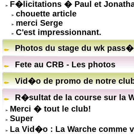
F�licitations � Paul et Jonath
chouette article
merci Serge
C'est impressionnant.
Photos du stage du wk pass�
Fete au CRB - Les photos
Vid�o de promo de notre clu
R�sultat de la course sur la 
Merci � tout le club!
Super
La Vid�o : La Warche comme vo