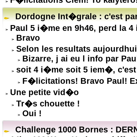
F�licitations Clem! To kalytero
Dordogne Int�grale : c'est part
Paul 5 i�me en 9h46, perd la 4
Bravo
Selon les resultats aujourdhu
Bizarre, j ai eu l info par Pau
soit 4 i�me soit 5 iem�, c'est
F�licitations! Bravo Paul! E
Une petite vid�o
Tr�s chouette !
Oui !
Challenge 1000 Bornes : DER