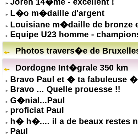
Joren 14�me - excellent !
L�o m�daille d'argent
Louisiane m�daille de bronze 
Equipe U23 homme - champion
Photos travers�e de Bruxelle
Dordogne Int�grale 350 km
Bravo Paul et � ta fabuleuse �
Bravo ... Quelle prouesse !!
G�nial...Paul
proficiat Paul
h� h�.... il a de beaux restes 
Paul