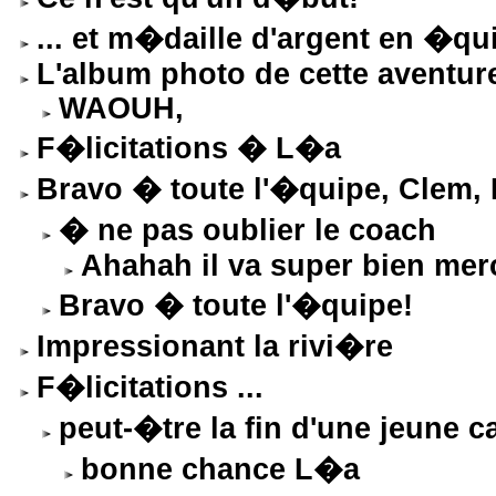
... et m�daille d'argent en �q
L'album photo de cette aventur
WAOUH,
F�licitations � L�a
Bravo � toute l'�quipe, Clem, 
� ne pas oublier le coach
Ahahah il va super bien mer
Bravo � toute l'�quipe!
Impressionant la rivi�re
F�licitations ...
peut-�tre la fin d'une jeune c
bonne chance L�a