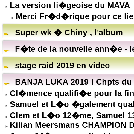
La version li�geoise du MAVA
Merci Fr�d�rique pour ce lie
Super wk � Chiny , l'album
F�te de la nouvelle ann�e - l
stage raid 2019 en video
BANJA LUKA 2019 ! Chpts du
Cl�mence qualifi�e pour la fina
Samuel et L�o �galement qual
Clem et L�o 12�me, Samuel 13
Kilian Meersmans CHAMPION 