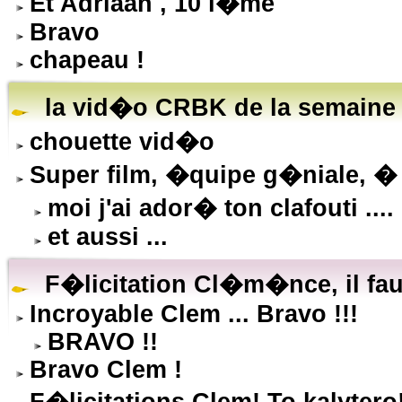
Et Adriaan , 10 i�me
Bravo
chapeau !
la vid�o CRBK de la semaine !!!
chouette vid�o
Super film, �quipe g�niale, � r
moi j'ai ador� ton clafouti ....
et aussi ...
F�licitation Cl�m�nce, il faut
Incroyable Clem ... Bravo !!!
BRAVO !!
Bravo Clem !