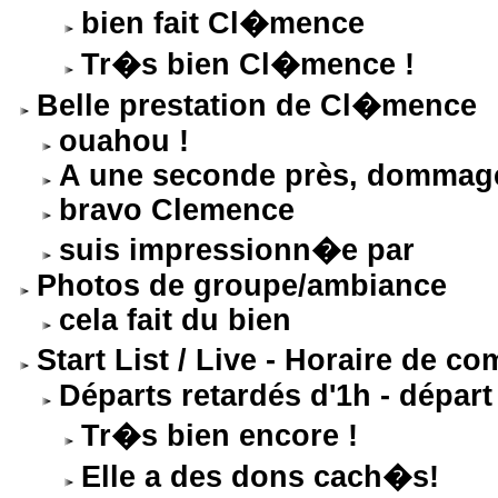
bien fait Cl�mence
Tr�s bien Cl�mence !
Belle prestation de Cl�mence
ouahou !
A une seconde près, dommag
bravo Clemence
suis impressionn�e par
Photos de groupe/ambiance
cela fait du bien
Start List / Live - Horaire de 
Départs retardés d'1h - dépar
Tr�s bien encore !
Elle a des dons cach�s!