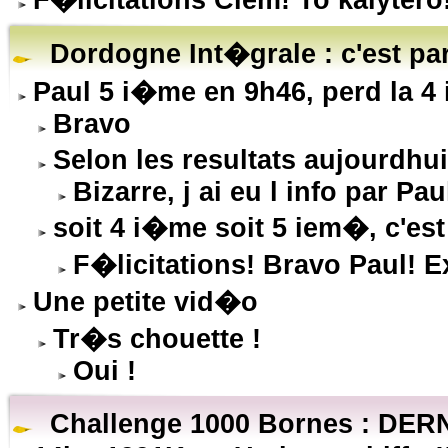
F�licitations Clem! To kalytero
Dordogne Int�grale : c'est part
Paul 5 i�me en 9h46, perd la 4
Bravo
Selon les resultats aujourdhu
Bizarre, j ai eu l info par Pau
soit 4 i�me soit 5 iem�, c'est
F�licitations! Bravo Paul! E
Une petite vid�o
Tr�s chouette !
Oui !
Challenge 1000 Bornes : DER