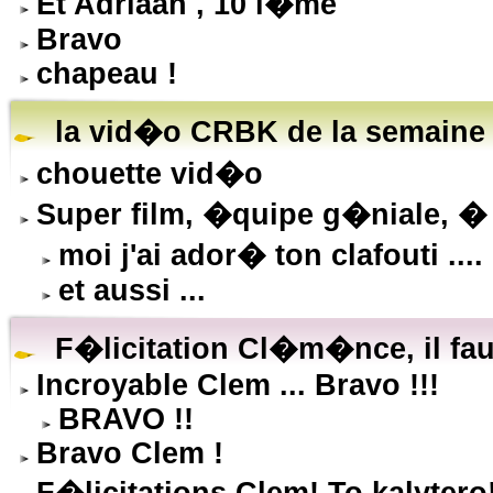
Et Adriaan , 10 i�me
Bravo
chapeau !
la vid�o CRBK de la semaine !!!
chouette vid�o
Super film, �quipe g�niale, � r
moi j'ai ador� ton clafouti ....
et aussi ...
F�licitation Cl�m�nce, il faut
Incroyable Clem ... Bravo !!!
BRAVO !!
Bravo Clem !