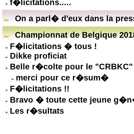
f�licitations.....
On a parl� d'eux dans la pre
Championnat de Belgique 2018
F�licitations � tous !
Dikke proficiat
Belle r�colte pour le "CRBKC" 
merci pour ce r�sum�
F�licitations !!
Bravo � toute cette jeune g�n�
Les r�sultats