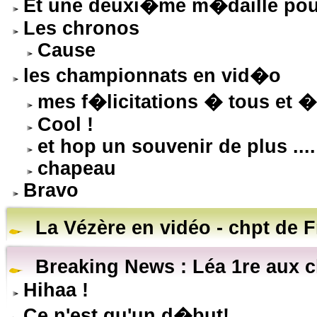
Et une deuxi�me m�daille pou
Les chronos
Cause
les championnats en vid�o
mes f�licitations � tous et �
Cool !
et hop un souvenir de plus ....
chapeau
Bravo
La Vézère en vidéo - chpt de 
Breaking News : Léa 1re aux 
Hihaa !
Ce n'est qu'un d�but!