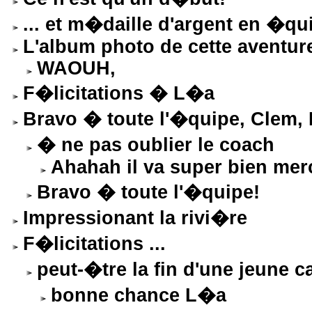
... et m�daille d'argent en �q
L'album photo de cette aventur
WAOUH,
F�licitations � L�a
Bravo � toute l'�quipe, Clem, 
� ne pas oublier le coach
Ahahah il va super bien mer
Bravo � toute l'�quipe!
Impressionant la rivi�re
F�licitations ...
peut-�tre la fin d'une jeune c
bonne chance L�a