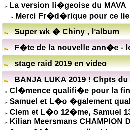
La version li�geoise du MAVA
Merci Fr�d�rique pour ce lie
Super wk � Chiny , l'album
F�te de la nouvelle ann�e - l
stage raid 2019 en video
BANJA LUKA 2019 ! Chpts du
Cl�mence qualifi�e pour la fina
Samuel et L�o �galement qual
Clem et L�o 12�me, Samuel 13
Kilian Meersmans CHAMPION 