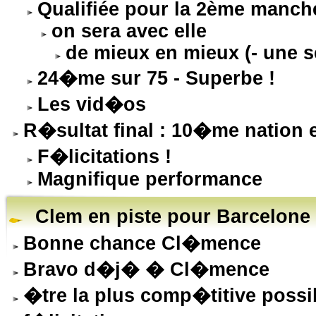
Qualifiée pour la 2ème manch
on sera avec elle
de mieux en mieux (- une 
24�me sur 75 - Superbe !
Les vid�os
R�sultat final : 10�me natio
F�licitations !
Magnifique performance
Clem en piste pour Barcelone 
Bonne chance Cl�mence
Bravo d�j� � Cl�mence
�tre la plus comp�titive possi