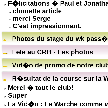
F�licitations � Paul et Jonath
chouette article
merci Serge
C'est impressionnant.
Photos du stage du wk pass�
Fete au CRB - Les photos
Vid�o de promo de notre clu
R�sultat de la course sur la 
Merci � tout le club!
Super
La Vid�o : La Warche comme vo