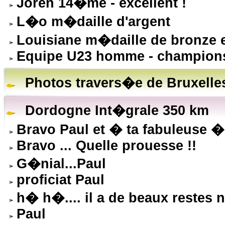
Joren 14�me - excellent !
L�o m�daille d'argent
Louisiane m�daille de bronze 
Equipe U23 homme - champion
Photos travers�e de Bruxelle
Dordogne Int�grale 350 km
Bravo Paul et � ta fabuleuse �
Bravo ... Quelle prouesse !!
G�nial...Paul
proficiat Paul
h� h�.... il a de beaux restes 
Paul