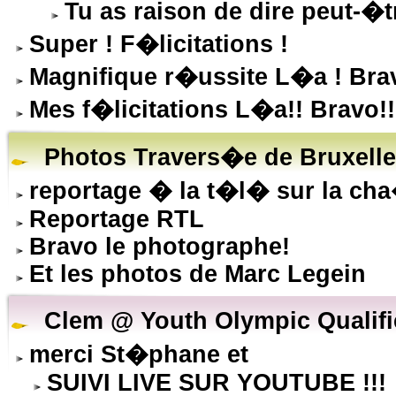
Tu as raison de dire peut-�tr
Super ! F�licitations !
Magnifique r�ussite L�a ! Bravo
Mes f�licitations L�a!! Bravo!!
Photos Travers�e de Bruxell
reportage � la t�l� sur la ch
Reportage RTL
Bravo le photographe!
Et les photos de Marc Legein
Clem @ Youth Olympic Qualifie
merci St�phane et
SUIVI LIVE SUR YOUTUBE !!!