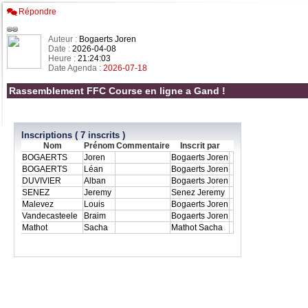
Répondre
Auteur :
Bogaerts Joren
Date :
2026-04-08
Heure :
21:24:03
Date Agenda :
2026-07-18
Rassemblement FFC Course en ligne a Gand !
Inscriptions ( 7 inscrits )
Nom
Prénom
Commentaire
Inscrit par
BOGAERTS
Joren
Bogaerts Joren
BOGAERTS
Léan
Bogaerts Joren
DUVIVIER
Alban
Bogaerts Joren
SENEZ
Jeremy
Senez Jeremy
Malevez
Louis
Bogaerts Joren
Vandecasteele
Braim
Bogaerts Joren
Mathot
Sacha
Mathot Sacha