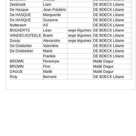
Zeebroek
Liam
DE BOECK Liliane
De Hasque
Jean-Frédéric
DE BOECK Liliane
De HASQUE
Marguerite
DE BOECK Liliane
De HASQUE
Suzanne
DE BOECK Liliane
Notteraert
AS
DE BOECK Liliane
BOGAERTS
Léan
vege légumes
DE BOECK Liliane
VANDECASTEELE
Braïm
vege légumes
DE BOECK Liliane
Dussy
Alexandre
vege légumes
DE BOECK Liliane
De Dobbeller
Valentine
DE BOECK Liliane
De Dobbeleer
Marie
DE BOECK Liliane
Frankie
DE BOECK Liliane
BROWN
Penelope
Maïté Dagur
BROWN
Finn
Maïté Dagur
DAGUE
Maïté
Maïté Dagur
Roty
Bernard
DE BOECK Liliane