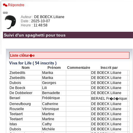
Répondre
Auteur :
DE BOECK Liliane
Date :
2025-10-07
Heure :
11:48:58
Suivi d'un spaghetti pour tous
Liste clôtur�e
Viva for Life ( 54 inscrits )
Nom
Prénom
Commentaire
Inscrit par
Zsebedits
Marika
DE BOECK Liliane
Zsebedits
Marika
DE BOECK Liliane
Dubois
Georges
DE BOECK Liliane
De Boeck
Lili
DE BOECK Liliane
De Dobbeleer
Bernadette
DE BOECK Liliane
Berael
Frédérique
BERAEL Fr�d�rique
Deneufbourg
Catherine
DE BOECK Liliane
Rouselle
Véronique
DE BOECK Liliane
Teetaert
Martine
DE BOECK Liliane
Teetaert
Martine
DE BOECK Liliane
Istas
Cathy
DE BOECK Liliane
Dubois
Michèle
DE BOECK Liliane