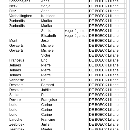
Schoonejans
Anne
DE BOECK Liliane
Netik
Sonja
DE BOECK Liliane
Fritz
Anne
DE BOECK Liliane
Vanbellinghen
Kathleen
DE BOECK Liliane
Zsebedits
Marika
DE BOECK Liliane
Zsebedits
Marika
DE BOECK Liliane
Semie
vege légumes
DE BOECK Liliane
Elisabeth
vege légumes
DE BOECK Liliane
Mont
José
DE BOECK Liliane
Govaerts
Michèle
DE BOECK Liliane
Govaerts
Michèle
DE BOECK Liliane
Victor
DE BOECK Liliane
Franceus
Eric
DE BOECK Liliane
Jehaes
Pierre
DE BOECK Liliane
Jehaes
Pierre
DE BOECK Liliane
Jehaes
Pierre
DE BOECK Liliane
Vanneste
Paul
DE BOECK Liliane
Desmets
Bernard
DE BOECK Liliane
Desmets
Joëlle
DE BOECK Liliane
Sadzot
Pol
DE BOECK Liliane
Devaux
Françoise
DE BOECK Liliane
Lorio
Carine
DE BOECK Liliane
Lorio
Carine
DE BOECK Liliane
Lorio
Carine
DE BOECK Liliane
Laroche
Francine
DE BOECK Liliane
Zeebroek
Juilien
DE BOECK Liliane
Zeebroek
Maëlys
DE BOECK Liliane