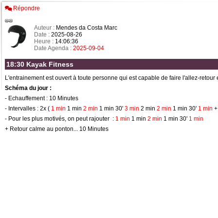
Répondre
Auteur :
Mendes da Costa Marc
Date :
2025-08-26
Heure :
14:06:36
Date Agenda :
2025-09-04
18:30 Kayak Fitness
L'entrainement est ouvert à toute personne qui est capable de faire l'allez-retour
Schéma du jour :
- Echauffement : 10 Minutes
- Intervalles : 2x (
1 min
1 min
2 min
1 min 30'
3 min
2 min
2 min
1 min 30'
1 min
+
- Pour les plus motivés, on peut rajouter :
1 min
1 min
2 min
1 min 30'
1 min
+ Retour calme au ponton... 10 Minutes