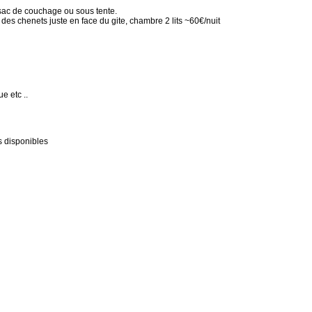
 sac de couchage ou sous tente.
ge des chenets juste en face du gite, chambre 2 lits ~60€/nuit
e etc ..
s disponibles