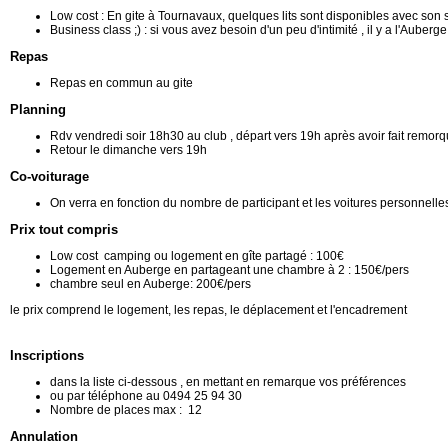
Low cost : En gite à Tournavaux, quelques lits sont disponibles avec son
Business class ;) : si vous avez besoin d'un peu d'intimité , il y a l'Auber
Repas
Repas en commun au gite
Planning
Rdv vendredi soir 18h30 au club , départ vers 19h après avoir fait remorqu
Retour le dimanche vers 19h
Co-voiturage
On verra en fonction du nombre de participant et les voitures personnelle
Prix tout compris
Low cost camping ou logement en gîte partagé : 100€
Logement en Auberge en partageant une chambre à 2 : 150€/pers
chambre seul en Auberge: 200€/pers
le prix comprend le logement, les repas, le déplacement et l'encadrement
Inscriptions
dans la liste ci-dessous , en mettant en remarque vos préférences
ou par téléphone au 0494 25 94 30
Nombre de places max : 12
Annulation