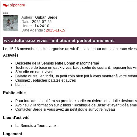
Répondre
Auteur :
Guban Serge
Date :
2025-07-25
Heure :
14:24:10
Date Agenda :
2025-11-15
wk adulte eaux vives - initiation et perfectionnement
Le 15-16 novembre le club organise un wk d'initiation pour adulte en eaux-viv
Activités
Descente de la Semois entre Bohan et Monthermé
Technique de base en eaux-vives, bac , sortie de courant, négocier les vi
Sécurité en eaux-vives
Balade ou trail en forêt, un petit coin bien joli à vous montrer à votre ryt
Cuisinez , éplucher patates et autres
blabla ....
Public cible
Pour tout adulte qui fera sa premiere sortie en rivière, ou adulte désirant
Avoir suivi la formation sur 2 mois "Technique de Base" et ayant idéalemen
Contacter Serge si vous avez un petit doute sur votre niveau
Lieu d'activité
La Semois à Tournavaux
Logement